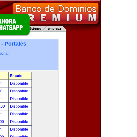
 -
Portales
oría.
Estado
r!
Disponible
00
Disponible
r!
Disponible
.00
Disponible
r!
Disponible
.00
Disponible
r!
Disponible