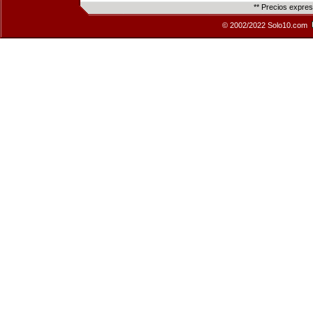
** Precios expre
© 2002/2022 Solo10.com