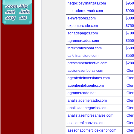
negociosyfinanzas.com
$950
thetradernetwork.com
$900
e-Inversores.com
$800
expomercado.com
$750
zonadepagos.com
$700
agromercados.com
$650
forexprofesional.com
$589
cafefinanciero.com
$550
prestamoenefectivo.com
$280
accionesenbolsa.com
Ofer
agentedeinversiones.com
Ofer
agenteinteligente.com
Ofer
agromercado.net
Ofer
analistademercado.com
Ofer
analistadenegocios.com
Ofer
analistasempresariales.com
Ofer
asesorenfinanzas.com
Ofer
asesoriacomercioexterior.com
Ofer