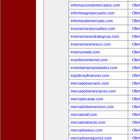
informaciondemercados.com
Ofer
informeagropecuario.com
Ofer
informesdemercado.com
Ofer
inversionesbursatiles.com
Ofer
inversionesestrategicas.com
Ofer
inversionesmexico.com
Ofer
inversorweb.com
Ofer
invertireninternet.com
Ofer
inviertaenpropiedades.com
Ofer
logisticayfinanzas.com
Ofer
mercadobancario.com
Ofer
mercadobienesraices.com
Ofer
mercadocanje.com
Ofer
mercadodeinversion.com
Ofer
mercadodf.com
Ofer
mercadodirecto.com
Ofer
mercadoeeuu.com
Ofer
mercadoenegocios.com
Ofer