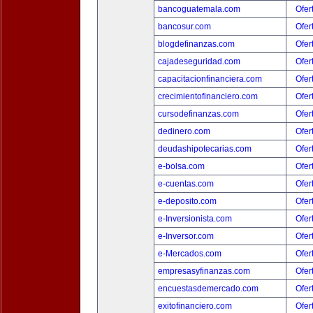
bancoguatemala.com
Ofer
bancosur.com
Ofer
blogdefinanzas.com
Ofer
cajadeseguridad.com
Ofer
capacitacionfinanciera.com
Ofer
crecimientofinanciero.com
Ofer
cursodefinanzas.com
Ofer
dedinero.com
Ofer
deudashipotecarias.com
Ofer
e-bolsa.com
Ofer
e-cuentas.com
Ofer
e-deposito.com
Ofer
e-Inversionista.com
Ofer
e-Inversor.com
Ofer
e-Mercados.com
Ofer
empresasyfinanzas.com
Ofer
encuestasdemercado.com
Ofer
exitofinanciero.com
Ofer