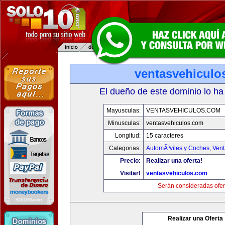
ventasvehiculo
El dueño de este dominio lo ha
Mayusculas:
VENTASVEHICULOS.COM
Minusculas:
ventasvehiculos.com
Longitud:
15 caracteres
Categorias:
AutomÃ³viles y Coches
,
Vent
Precio:
Realizar una oferta!
Visitar!
ventasvehiculos.com
Serán consideradas ofer
Realizar una Oferta