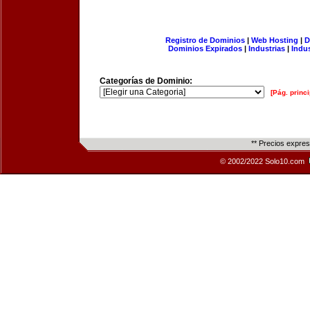
Registro de Dominios
|
Web Hosting
|
D
Dominios Expirados
|
Industrias
|
Indu
Categorías de Dominio:
[Pág. princi
** Precios expre
© 2002/2022 Solo10.com