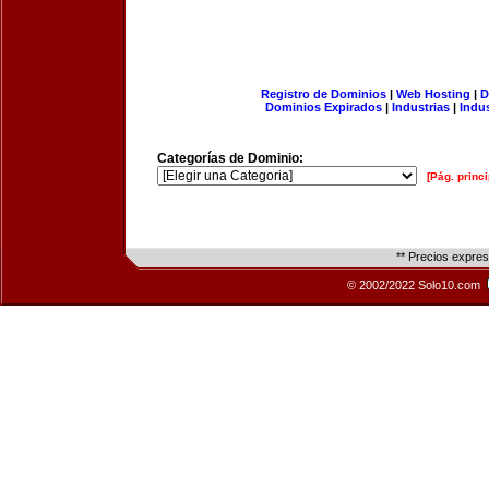
Registro de Dominios
|
Web Hosting
|
D
Dominios Expirados
|
Industrias
|
Indu
Categorías de Dominio:
[Pág. princi
** Precios expre
© 2002/2022 Solo10.com