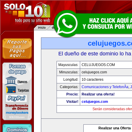
celujuegos.
El dueño de este dominio lo ha
Mayusculas:
CELUJUEGOS.COM
Minusculas:
celujuegos.com
Longitud:
10 caracteres
Categorias:
Comunicaciones y TelefonÃ­a
,
J
Precio:
Realizar una oferta!
Visitar!
celujuegos.com
Serán consideradas ofer
Realizar una Oferta