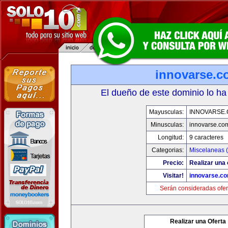
innovarse.c
El dueño de este dominio lo ha
Mayusculas:
INNOVARSE
Minusculas:
innovarse.co
Longitud:
9 caracteres
Categorias:
Miscelaneas (
Precio:
Realizar una 
Visitar!
innovarse.c
Serán consideradas ofer
Realizar una Oferta