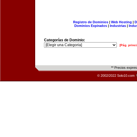
Registro de Dominios
|
Web Hosting
|
D
Dominios Expirados
|
Industrias
|
Indu
Categorías de Dominio:
[Pág. princi
** Precios expre
© 2002/2022 Solo10.com