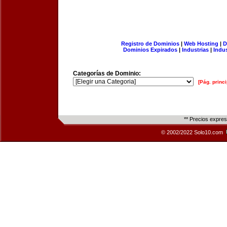
Registro de Dominios
|
Web Hosting
|
D
Dominios Expirados
|
Industrias
|
Indu
Categorías de Dominio:
[Pág. princi
** Precios expre
© 2002/2022 Solo10.com