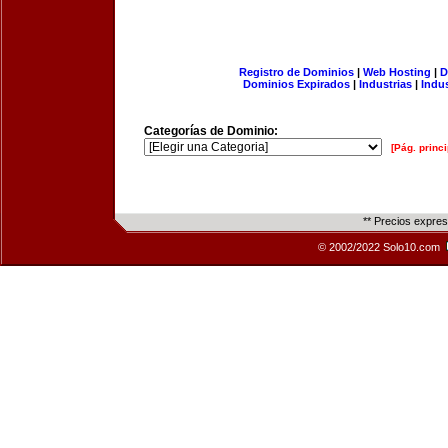
Registro de Dominios
|
Web Hosting
|
D
Dominios Expirados
|
Industrias
|
Indu
Categorías de Dominio:
[Pág. princi
** Precios expre
© 2002/2022 Solo10.com